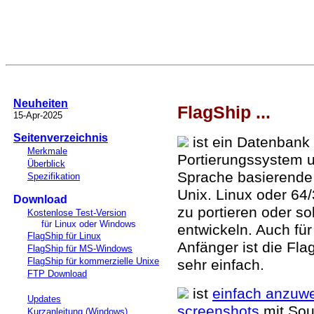
Neuheiten
FlagShip ...
15-Apr-2025
Seitenverzeichnis
ist ein Datenbank
Merkmale
Portierungssystem 
Überblick
Sprache basierend
Spezifikation
Unix. Linux oder 64
Download
zu portieren oder s
Kostenlose Test-Version
für Linux oder Windows
entwickeln. Auch für
FlagShip für Linux
Anfänger ist die Fl
FlagShip für MS-Windows
FlagShip für kommerzielle Unixe
sehr einfach.
FTP Download
ist
einfach anzuw
Updates
screenshots
mit Sou
Kurzanleitung (Windows)