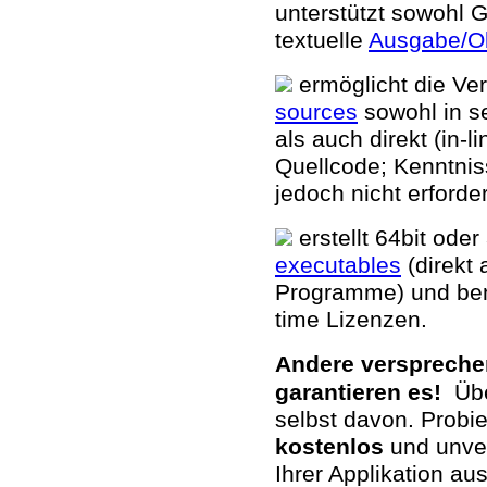
unterstützt sowohl 
textuelle
Ausgabe/Ob
ermöglicht die V
sources
sowohl in se
als auch direkt (in-l
Quellcode; Kenntnis
jedoch nicht erforde
erstellt 64bit oder
executables
(direkt 
Programme) und be
time Lizenzen.
Andere versprechen 
garantieren es!
Ü
b
selbst davon. Probi
kostenlos
und unver
Ihrer Applikation au