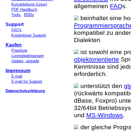
Kurzanleitung (Linux)
allgemeinen
FAQ
s.
PDF Handbuch
Tools
,
RDDs
beinhaltet eine ho
Support
Programmiersprach
FAQ's
kompatibel zu ande
Kostenloser Support
Dialekten
Kaufen
Preisliste
ist sowohl eine pr
Lizensbedingungen
objektorientierte
Spr
Update, upgrade
Kenntnisse sind jed
Impressum
erforderlich.
E-mail
E-mail für Support
unterstützt den
gl
Datenschutzerklärung
(rückwärts kompatib
dBase, Foxpro) unt
32/64bit Betriebss
und
MS-Windows
.
der gleiche Prog